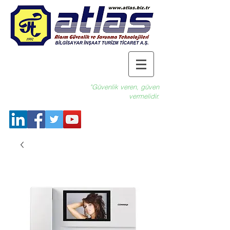
"Güvenlik veren, güven
vermelidir.