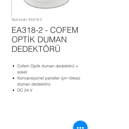
Stok kodu: EA318-2
EA318-2 - COFEM
OPTİK DUMAN
DEDEKTÖRÜ
Cofem Optik duman dedektörü +
soket
Konvansiyonel paneller için rölesiz
duman dedektörü
DC 24 V