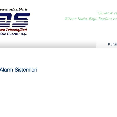
"Güvenlik v
Güven; Kalite, Bilgi, Tecrübe ve D
Kuru
 Alarm Sistemleri