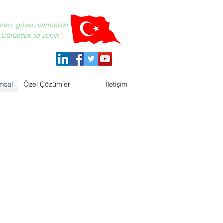
eren, güven vermelidir.
ürüstlük ile verilir.".
msal
Özel Çözümler
İletişim