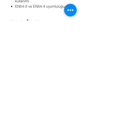
kullanımı
EN54-2 ve EN54-4 uyumluluğu
Teknik Özellikler
Ekran
: 4 Satır 40 karakter LCD
bilgilendirme ekranı
Dil Seçeneği
: Türkçe
Kontrol Paneli
: 1 veya 2 Loop
Bağlantı
: 199
Kuru Kontak
Röle Çıkışı
: 64 adet
Olay Hafızası
: 4095
Ayarlanabilir Zone
: 99 adet
Kuru Kontak Alarm Çıkışı
: NC/NO
Referanslar
Programlama
: EASY CONET
Tekrarlayıcı Panel
Kullanımı
: 15 adet
Uyumluluk
: EN54-2 / EN54-4
Boyutlar
: 363x361x96mm
Ayarlanabilir Alarm Zonu
: 99