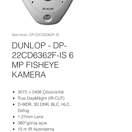
Stok kodu: DP-22CD6362F-IS
DUNLOP - DP-
22CD6362F-IS 6
MP FISHEYE
KAMERA
3072 × 2408 Çözünürlük
True Day&Night (IR-CUT)
D-WDR, 3D DNR, BLC, HLC,
Defog
1.27mm Lens
360°görüş açısı
15 m IR Aydınlatma