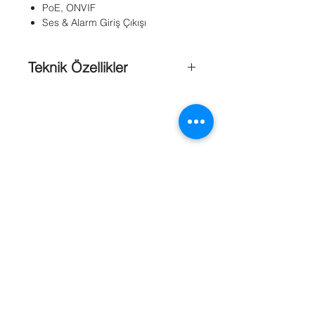
PoE, ONVIF
Ses & Alarm Giriş Çıkışı
Teknik Özellikler
Boyutlar
:
164x152.8x43.8mm(6.46”x6.02”x1.72
”)
Görüntü Kalitesi
: 6 MP
Güç
: DC12V ± 10%, PoE (802.3af)
Güç Gereksinimi
: Max. 12W
Kamera Tipi
: Panoramik Kamera
Marka
: Dunlop
Kamera ;
Referanslar
IR Range
: 15m
Day & Night
: IR CUT Filtresi içerir (
True Day & Night )
Gürültü Azaltma (DNR)
: 3D DNR
Lens
: 1.27mm, F2.8; Angle of view:
180°(wall mount), 360°(ceiling