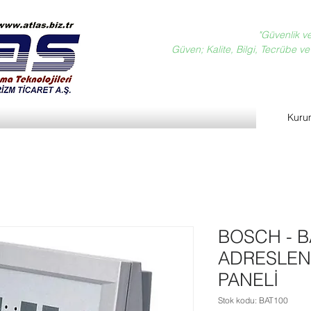
"Güvenlik v
Güven; Kalite, Bilgi, Tecrübe ve D
Kuru
BOSCH - B
ADRESLEN
PANELİ
Stok kodu: BAT100