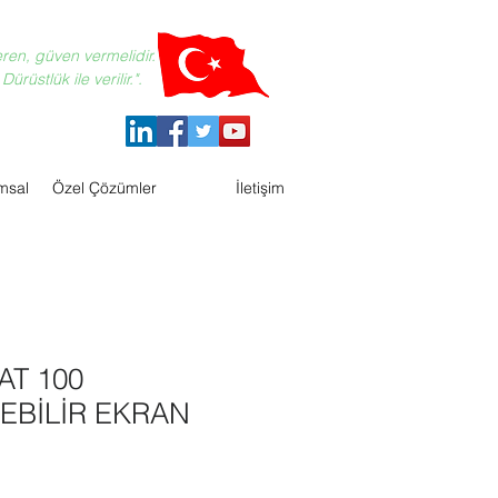
eren, güven vermelidir.
ürüstlük ile verilir.".
msal
Özel Çözümler
İletişim
AT 100
EBİLİR EKRAN