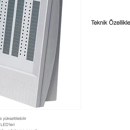
Teknik Özellikle
ATG 420 LSNi modülü
Çalışma gerilimi
LSN kısmı
: +12 V DC
Diğer işlevler
: +8 V 
Akım tüketimi ;
LSN kısmı
: 3 mA
Diğer işlevler
: - 32 
24 V DC'de veya mak
tamamı açık: maks. 
mA, 8 V DC'de
BAT 100 LSN muhafaz
Boyutlar (Y x G x D)
:
Malzeme
: Plastik, A
Renk
: Açık gri, RAL 
 yükseltilebilir
Ağırlık
: Yaklaşık 1 kg
 LED'leri
İzin verilen çalışma s