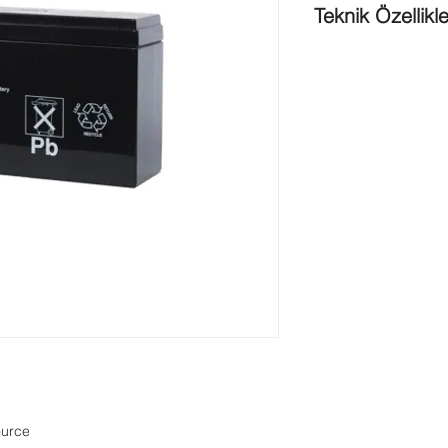
Teknik Özellikle
Capacity (25 °C)
: 12
Internal resistance
: 
MΩ
Temperature depende
40 °C (104 °F) 25 °C 
102% 100% 85% 65
Boyutlar
: 15 cm x 6.5
in.)
Total height with ter
Ağırlık
: 2.5 kg (5.5 lb
Terminal
: Faston .18
ource