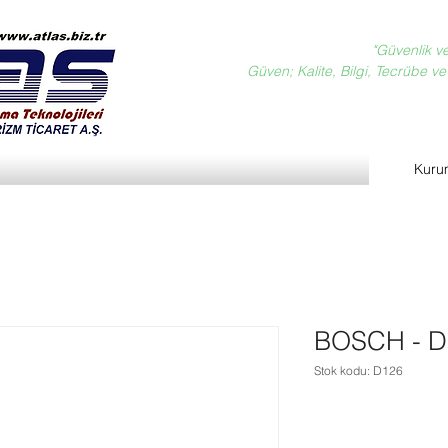
"Güvenlik v
Güven; Kalite, Bilgi, Tecrübe ve D
Kuru
BOSCH - D
Stok kodu: D126