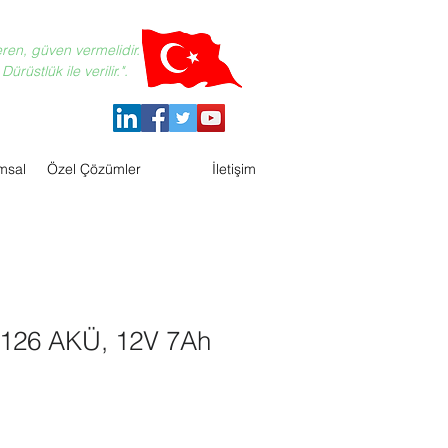
eren, güven vermelidir.
ürüstlük ile verilir.".
msal
Özel Çözümler
İletişim
126 AKÜ, 12V 7Ah