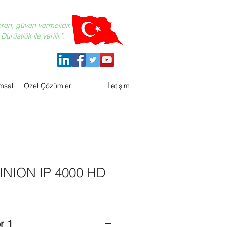
eren, güven vermelidir.
ürüstlük ile verilir.".
msal
Özel Çözümler
İletişim
INION IP 4000 HD
r 1