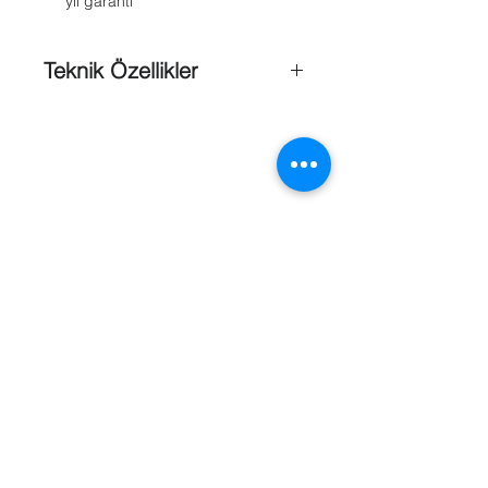
yıl garanti
Teknik Özellikler
Elektriksel özellikler ;
AC giriş değeri
: 100-240 V / 50-60 Hz
Elektrik 140 VAC giriş
Giriş akımı
: 4HD: 2,1 A8HD: 2,4 A
Güç kaynağının gerçek çıkış elektrik
gücü
: 4HD: 259,9 W8HD: 305,6 W
Güç kaynağı verimliliği
: 92%
Güç tüketimi
: 4HD: 282,5 W8HD:
332,2 W
Referanslar
Toplam BTU/sa
: 4HD: 964,28HD:
1133,9
Güç faktörü
: 0.98
Sistem AC giriş VA gereksinimi
: 4HD:
288,3 VA8HD: 339,0 VA
Elektrik 240 VAC giriş
Giriş akımı
: 4HD: 1,2 A8HD: 1,4 A
Güç kaynağının gerçek çıkış elektrik