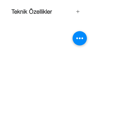
Teknik Özellikler
Sistem
: PAL veya NTSC
Aktif pikseller (Yatay x Dikey)
: 976 x
582 (PAL) 976 x 494 (NTSC)
Görüntü Sensörü
: 960H, 1/3 inç DS
CCD, 720TVL sensör çözünürlüğü
Video Çıkışı
: Kompozit: 1 Vpp, 75
Ohm
Senkronizasyon Sistemi
: Dahili
senkronizasyon, Hat kilidi
Referanslar
S/N Oranı (AGC kapalı)
: 50 dB min.
Hassasiyet (F1.2, 50IRE, AGC
maks.)
: Renk: 0,15 lx (DSS 0,0005 lx)
S/B (IR'li) 0,0 lx
Elektronik obtüratör
: 1/50 – 1/10.000
(PAL) 1/60 – 1/10.000 (NTSC)
Dijital Yavaş Obtüratör (DSS)
: Kapalı,
2x - 512x
WDR
: Kapalı/Açık (54 dB)