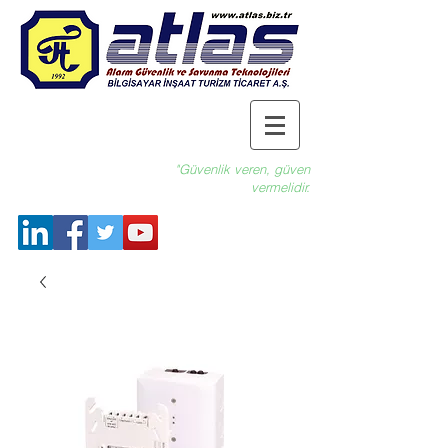
"Güvenlik veren, güven
vermelidir.