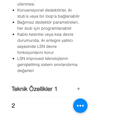
izlenmesi
Konvansiyonel dedektörler, iki
stub'a veya bir loop'a bağlanabilir
Bağımsız dedektör parametreleri,
her stub için programlanabilir
Kablo kesintisi veya kısa devre
durumunda, iki entegre yalıtıcı
sayesinde LSN devre
fonksiyonlarını korur
LSN improved teknolojisinin
genişletilmiş sistem sınırlandırma
değerleri
Teknik Özellikler 1
LSN ;
2
LSN giriş gerilimi
: 15 V DC - 33 V DC
(min. - maks.)
Kullanılan bölge sayısı x
LSN'den maksimum akım tüketimi
:
bölgelerde uygulanan EOL
8,5 mA
direnci