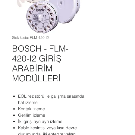
Stok kodu: FLM-420-I2
BOSCH - FLM-
420-I2 GİRİŞ
ARABİRİM
MODÜLLERİ
EOL rezistörü ile çalışma sırasında
hat izleme
Kontak izleme
Gerilim izleme
İki girişi ayrı ayrı izleme
Kablo kesintisi veya kısa devre
durumunda, iki entegre yalıtıcı