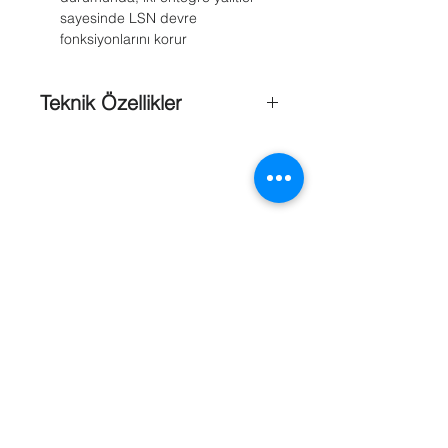
sayesinde LSN devre
fonksiyonlarını korur
Teknik Özellikler
LSN ;
LSN giriş gerilimi
: 15 V DC - 33 V DC
LSN'den maksimum akım tüketimi
:
10,4 mA
Girişler
: 2, birbirinden bağımsız
EOL ile hat izleme ;
EOL direnci
: Nominal 3,9 kΩ
Toplam hat
direnci
: Bekleme
sırasında: 1500 - 6000 Ω Kesinti: >
Referanslar
12.000 Ω Kısa devre: < 800 Ω
Kontak izleme ;
Maks. akım (geçerli tepe noktası)
: 8
mA
Gerilim izleme ;
Gerilim aralığı
: 0 - 30 V DC