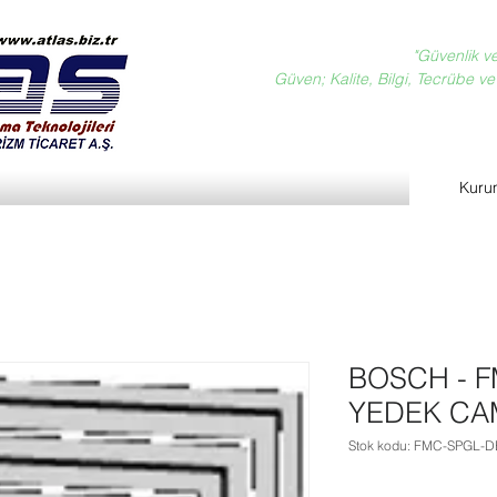
"Güvenlik v
Güven; Kalite, Bilgi, Tecrübe ve D
Kuru
BOSCH - F
YEDEK CA
Stok kodu: FMC-SPGL-D