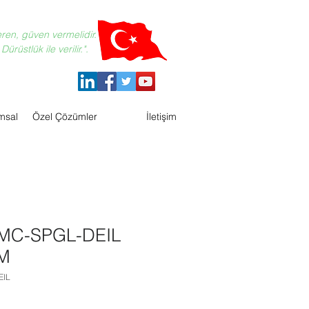
eren, güven vermelidir.
ürüstlük ile verilir.".
msal
Özel Çözümler
İletişim
MC-SPGL-DEIL
M
EIL