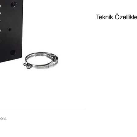
Teknik Özellikle
Dimensions (W x H x
4.61 x 1.81 in)
Material
: Stainless st
Finish
: Black power 
Weight
: 798 g (1.76 
tors