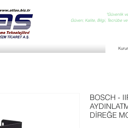
"Güvenlik v
Güven; Kalite, Bilgi, Tecrübe ve D
Kuru
BOSCH - I
AYDINLATM
DİREĞE M