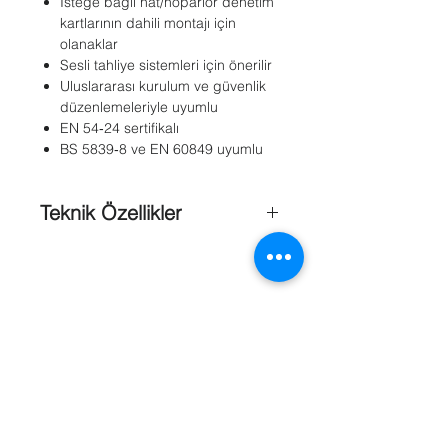
İsteğe bağlı hat/hoparlör denetim
kartlarının dahili montajı için
olanaklar
Sesli tahliye sistemleri için önerilir
Uluslararası kurulum ve güvenlik
düzenlemeleriyle uyumlu
EN 54‑24 sertifikalı
BS 5839‑8 ve EN 60849 uyumlu
Teknik Özellikler
Maksimum güç
: 9 W
Nominal güç (PHC)
: 6 W
Güç
bağlantısı
: 6 / 3 / 1,5 / 0,75 W
6 W / 1 W'deses basıncı seviyesi (1
kHz, 1 m)
: 94 / 86 dB (SPL)
6 W / 1 W'deses basıncı seviyesi (4
kHz, 4 m)
: 82 / 74 dB (SPL)
Etkin frekans aralığı (-10 dB)
: 160 Hz
ila 20 kHz
Referanslar
1 kHz / 4 kHz'deyayılma açısı (-6 dB)
: