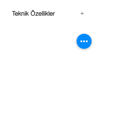
Teknik Özellikler
Empedans
: Kulaklık başına 32 ohm
Ses frekans yanıtı
: 50 Hz - 20 kHz
(-10 dB)
Güç kullanabilme kapasitesi
: 50 mW
Hassasiyet (1 kHz)
: 1 mW/kulaklık için
98 dB SPL/kulaklık
Ağırlık
: 70 g (0,16 lb)
Kaplama
: Gümüş ve kömür siyahı
(PH 10736)
Referanslar