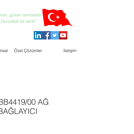
eren, güven vermelidir.
ürüstlük ile verilir.".
msal
Özel Çözümler
İletişim
BB4419/00 AĞ
BAĞLAYICI