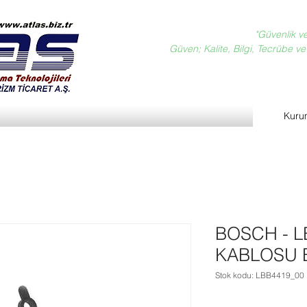
"Güvenlik v
Güven; Kalite, Bilgi, Tecrübe ve D
Kuru
BOSCH - L
KABLOSU 
Stok kodu: LBB4419_00