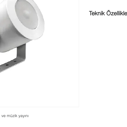
Teknik Özellikle
Maksimum güç
: 9 W
Nominal güç
: 6 / 3 /
6 W / 1 W'deses bası
88 dB (SPL)
6 W / 1 W'deses bası
92 dB (SPL)
1 kHz / 4 kHz'de yayı
Etkin
frekans aralığı 
Nominal gerilim
: 100
Nominal
empedans
:
Bağlantı
: 2 m 5-telli 
Boyutlar (D x U)
: 165
Hoparlör çapı
: 100 m
Ağırlık
: 1,5 kg (3,3 lb
Renk
: Beyaz (RAL 9
Mıknatıs ağırlığı
: 101
 ve müzik yayını
Çalışma sıcaklığı
: -2
Depolama ve taşıma s