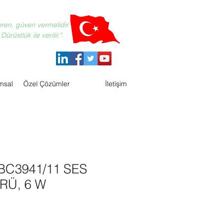
eren, güven vermelidir.
ürüstlük ile verilir.".
msal
Özel Çözümler
İletişim
BC3941/11 SES
RÜ, 6 W