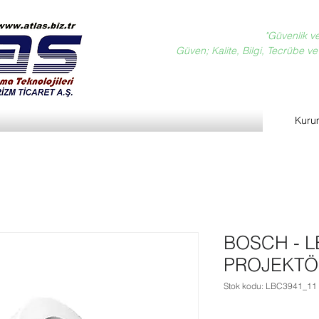
"Güvenlik v
Güven; Kalite, Bilgi, Tecrübe ve D
Kuru
BOSCH - L
PROJEKTÖ
Stok kodu: LBC3941_11