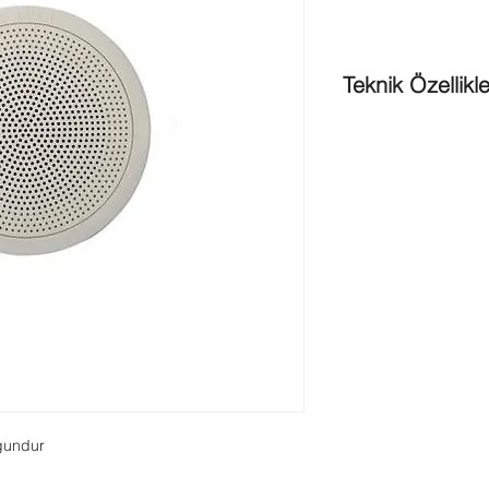
Teknik Özellikle
LC3‑UC06E ;
Açıklama
: Tavan hop
Maksimum güç
: 9 W
Nominal güç
: 6 W (6
Ses basıncı seviyesi
86 dB (SPL)
Ses basıncı seviyesi
78 dB (SPL)
Yayılma açısı1 kHz /
Etkin frekans aralığı
Nominal gerilim No
6 W
: 1.667 Ohm
3 W
: 3.333 Ohm
1,5 W
: 6.667 Ohm
gundur
0,75 W
: 13.333 Ohm
Elektrik bağlantısı
: 3