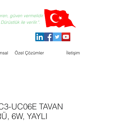
eren, güven vermelidir.
ürüstlük ile verilir.".
msal
Özel Çözümler
İletişim
C3-UC06E TAVAN
, 6W, YAYLI