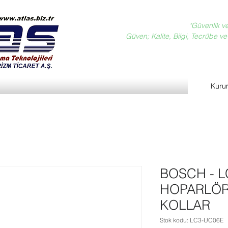
"Güvenlik v
Güven; Kalite, Bilgi, Tecrübe ve D
Kuru
BOSCH - L
HOPARLÖRÜ
KOLLAR
Stok kodu: LC3-UC06E