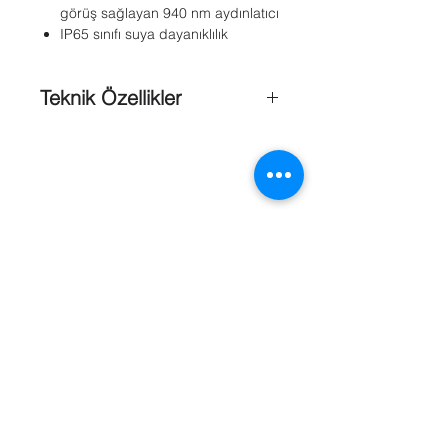
görüş sağlayan 940 nm aydınlatıcı
IP65 sınıfı suya dayanıklılık
Teknik Özellikler
Giriş gerilimi
: +12 VDC / 24 VAC veya
Ethernet Üzerinden Güç (48 VDC
nominal)
Güç tüketimi
: 8,4 W maks. (12 VDC,
PoE) 10,8 VA maks. (+24 VAC)
PoE
: IEEE 802.3af (802.3at Tip 1)
Güç seviyesi: Sınıf 3
Sensör tipi
: 1/2,7 inç CMOS
Çözünürlük
: 1440 x 1080
Referanslar
Hassasiyet(3200 K, yansıma %89,
30IRE, F2.0)
: 0,61 lx (renkli) 0,0 lx
(IR)
Dinamik aralık
: 69 dB
Gerçek Gündüz/Gece
: Otomatik,
Renkli, Siyah-Beyaz