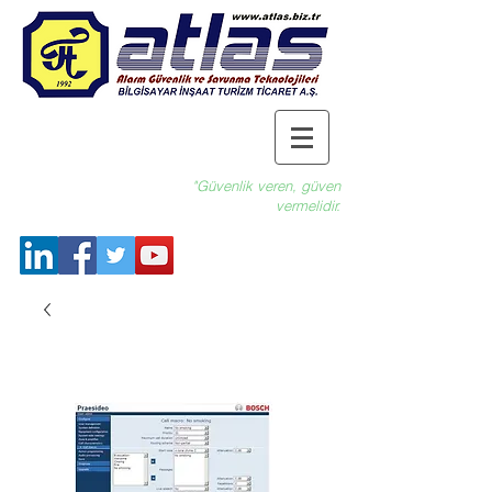
"Güvenlik veren, güven
vermelidir.