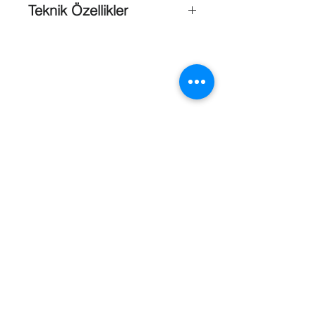
Teknik Özellikler
Sheet
: 210 x 297 mm (DIN A4)
Strip
: 31.3 x 72 mm
Labels per strip
: 4
Referanslar