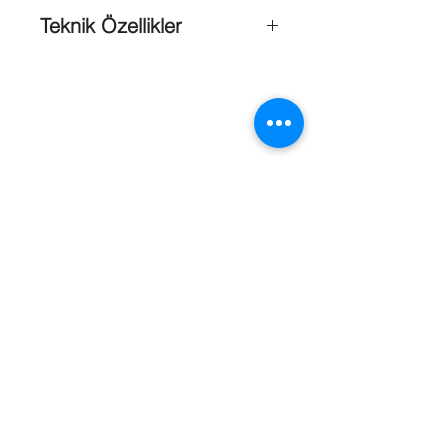
Teknik Özellikler
Güç kaynağı
: 12 V - 18 V, 500 mA
Performans ;
Modülasyon
: FM
Frekans seçimi
: PLL sentez kontrol
Frekans aralığı
: MW1-RX-F4: 606 -
630 MHz,MW1-RX-F5: 722 - 746
MHz,MW1-RX-F6: 925 - 937 MHz.
Kanallar
: 193 kanal (F4 ve F5),97
kanal (F6).(125 kHz'lik adımlarla)
Referanslar
Frekans sabitliği
: ±0.005%
Teknoloji
: Gerçek çeşitleme sistemi
S/G oranı
: >105 dB
T.H.D
: 1 kHz'de <%0,6
Anten
: 2 x
Konnektör
: BNC
HF empedansı
: 50 ohm
Çıkış
: 2 x
Konnektör
: XLR 3 pimli erkek, dengeli
Çıkış
seviyesi
: ‑12 dBV (maks)