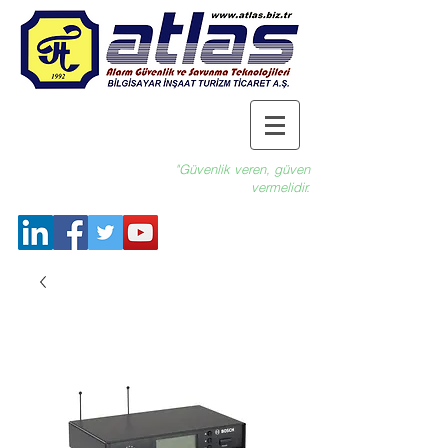
"Güvenlik veren, güven
vermelidir.