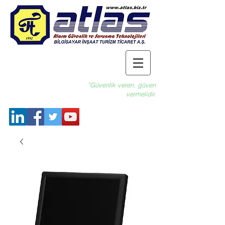
"Güvenlik veren, güven
vermelidir.