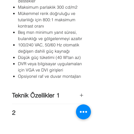
destekler
Maksimum parlaklık 300 cd/m2
Mükemmel renk doğruluğu ve
tutarlılığı için 800:1 maksimum
kontrast oranı
Beş msn minimum yanıt süresi,
bulanıklığı ve gölgelenmeyi azaltır
100/240 VAC, 50/60 Hz otomatik
değişen dahili güç kaynağı
Düşük güç tüketimi (40 W'tan az)
DVR veya bilgisayar uygulamaları
için VGA ve DVI girişleri
Opsiyonel raf ve duvar montajları
Teknik Özellikler 1
Rated Voltage
: 120/230 VAC, 50/60
2
Hz
Voltage Range
: 100-240 VAC
Power
: On/Off
Power at Rated Voltage
: 40 W
On-screen Display ;
operation, 3 W standby