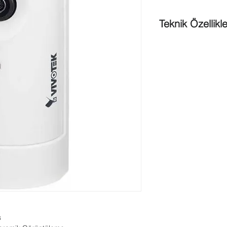
Teknik Özellikle
Boyutlar
: 35mm (D) 
stand)
Çalışma Voltajı
: IEEE
Görüntü Kalitesi
: 1 
Güç Gereksinimi
: Ma
Güvenlik Sertifikası
: 
Tick
Kamera Tipi
: Panor
Marka
: Vivotek
Ağırlığı
: 94 g
Kamera ;
Görüntüleme Açısı
: 
(Köşegen)
Lens
: f = 1.3 mm / F
Min. Aydınlatma
: 0.4
Shutter Hızı
: 1/5 sn.
WDR
: 57 dB den dah
s
Resim Sensörü
: 1/4