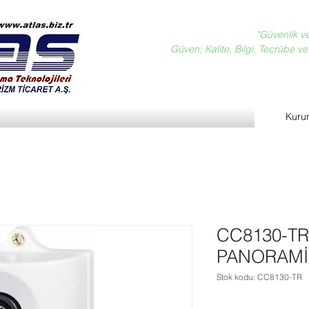
"Güvenlik v
Güven; Kalite, Bilgi, Tecrübe ve D
Kuru
CC8130-TR
PANORAMİ
Stok kodu: CC8130-TR