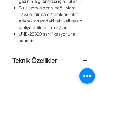
gazının algılanması için kullanılır.
Bu sistem alarma bağlı olarak
havalandırma sistemlerini aktif
ederek ortamdaki tehlikeli gazın
tahliye edilmesini sağlar.
UNE-23300 sertifikasyonuna
sahiptir.
Teknik Özellikler
Zone
: 4 Zone
Dedektör
: 88
Sertifika
: UNE-23300
Seri
: CCO1 serisi
Referanslar