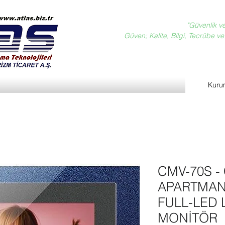
"Güvenlik v
Güven; Kalite, Bilgi, Tecrübe ve D
Kuru
CMV-70S 
APARTMAN T
FULL-LED
MONİTÖR