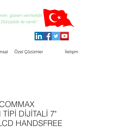
eren, güven vermelidir.
ürüstlük ile verilir.".
msal
Özel Çözümler
İletişim
- COMMAX
İPİ DİJİTALİ 7"
 LCD HANDSFREE