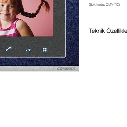
Stok kodu: CMV-70S
Teknik Özellikle
Yüksek çözünürlü
Ahizesiz görüşme
Slim & Stilist tas
Apartman kapısı, 
konsolu ve Görevl
Kapı açma fonksi
Güvenlik noktasıy
kamera izlemesi ya
(Bağlantı:Bina sis
Daire kapı önü k
Çalışma sıcaklığı:
Boyutlar: 240x1
AC 100V-240V ve