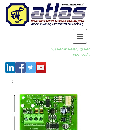
"Güvenlik veren, güven
vermelidir.