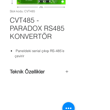
Stok kodu: CVT485
CVT485 -
PARADOX RS485
KONVERTÖR
Paneldeki serial çıkışı RS-485’e
çevirir
Teknik Özellikler
PCS 100 ile 300 m bağlantı
mesafesi sağlar
Kontrol paneline direk bağlanır