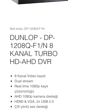
Stok kodu: DP-1208Q-F1N
DUNLOP - DP-
1208Q-F1/N 8
KANAL TURBO
HD-AHD DVR
8 Kanal Video kaydı
Dual stream
Real time 1080p kayıt
çözünürlüğü
AHD 1080p kamera desteği
HDMI & VGA ,2x USB 2.0
Çift yönlü ses desteği