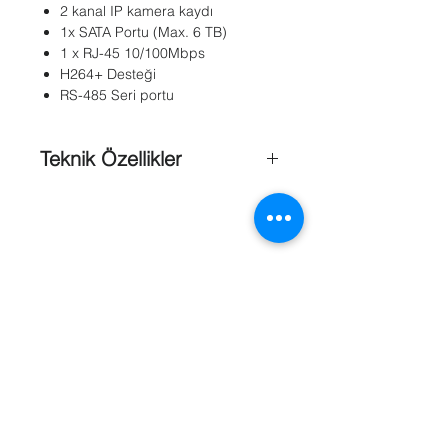
2 kanal IP kamera kaydı
1x SATA Portu (Max. 6 TB)
1 x RJ-45 10/100Mbps
H264+ Desteği
RS-485 Seri portu
Teknik Özellikler
Ağırlık
: ≤ 2 kg (4.4lb)
Analog&HD-TVI Video Girişi
: 8-kanal
Boyutlar
: 315 × 242 × 45 mm
Çalışma
Isısı
: -10 ºC ~+55 ºC (14 ºF ~
131 ºF)
Çalışma Nemi
: 10% ~ 90%
Dual Stream
: Destekler
Güç Kaynağı
: 12V DC
Güç Tüketimi
: ≤ 20W
Referanslar
İki Yönlü Ses Girişi
: 1-kanal, RCA (2.0
Vp-p, 1 KΩ)
IP Video Girişi
: 2 Kanal