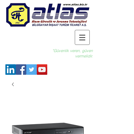
"Güvenlik veren, güven
vermelidir.