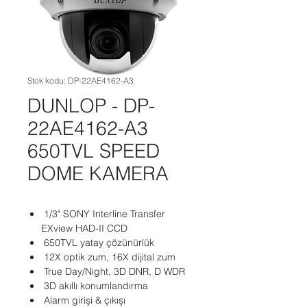
Stok kodu: DP-22AE4162-A3
DUNLOP - DP-
22AE4162-A3
650TVL SPEED
DOME KAMERA
1/3" SONY Interline Transfer
EXview HAD-II CCD
650TVL yatay çözünürlük
12X optik zum, 16X dijital zum
True Day/Night, 3D DNR, D WDR
3D akıllı konumlandırma
Alarm girişi & çıkışı