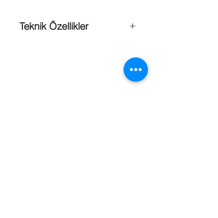
Teknik Özellikler
Boyutlar
: 165×179.5mm
Görüntü Kalitesi
: 650TVL
Güç Kaynağı
: 24 VAC (12 VDC
opsiyonel)
Kamera Tipi
: Speed Dome Kamera
Koruma Sınıfı
: TVS 4000 V yıldırım
koruması
Marka
: Elegance
Çevre Koşulları ;
Referanslar
Çalışma Sıcaklığı
: 0° C ~ 50° C
Elektrik ;
Voltaj Girişi
: 24V AC ± 10% / 18W
İşlemler ;
Arka Işık Ayarı
: Açık / Kapalı
Beyaz Ayarı
: On / Off
Day / Night
: Otomatik / Açık / Kapalı
(IR-CUT İçeriri)