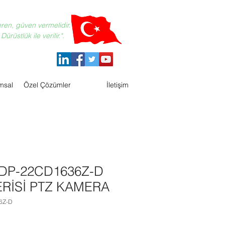
eren, güven vermelidir.
ürüstlük ile verilir.".
msal
Özel Çözümler
İletişim
DP-22CD1636Z-D
RİSİ PTZ KAMERA
6Z-D