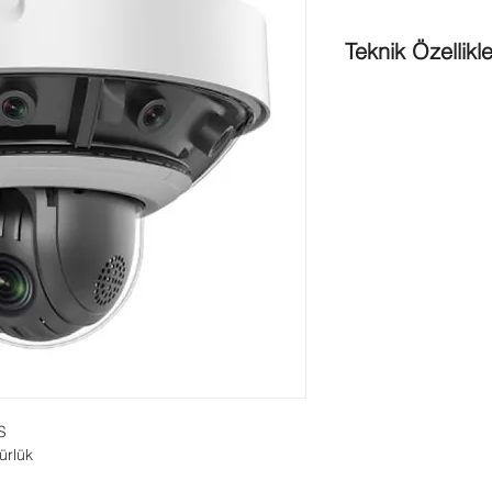
Teknik Özellikle
Boyutlar
: Φ390(mm)
Çalışma Ortamı
: -40
Görüntü Kalitesi
: 2 
Güç
: DC 36V
Kamera Tipi
: Panor
Marka
: Dunlop
Ağırlığı
: 14kg
Teknik Özellikleri ;
Alarm Giriş / Çıkış
: 7
Kamera ;
Beyaz Ayarı
(WB)
: O
Kapalı / Günışığı la
Day & Night
: IR CUT 
Gürültü Azaltma (DN
Lens
: f5.0mm/ F2.2
S
Min.
Aydınlatma
: Co
ürlük
B/W: 0.0005Lux @ (
ROI
: Destekler