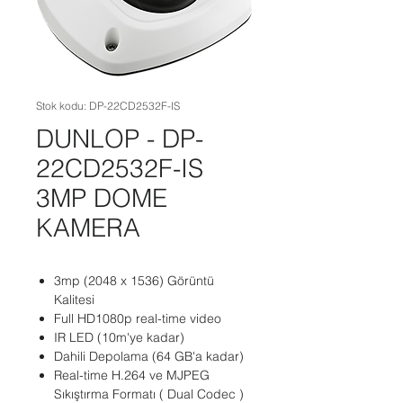
Stok kodu: DP-22CD2532F-IS
DUNLOP - DP-
22CD2532F-IS
3MP DOME
KAMERA
3mp (2048 x 1536) Görüntü
Kalitesi
Full HD1080p real-time video
IR LED (10m'ye kadar)
Dahili Depolama (64 GB'a kadar)
Real-time H.264 ve MJPEG
Sıkıştırma Formatı ( Dual Codec )