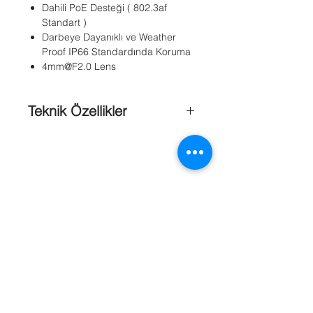
Dahili PoE Desteği ( 802.3af
Standart )
Darbeye Dayanıklı ve Weather
Proof IP66 Standardında Koruma
4mm@F2.0 Lens
Teknik Özellikler
Görüntü
Kalitesi
: 3 MP
Güç
: DC12V ± 10%, PoE (802.3af)
Kamera Tipi
: Dome Kamera
Marka
: Dunlop
Ağırlığı
: 250g
Kamera ;
IR Range
: 10m
802.11g/n:OFDM
: 64/128 bit WEB,
WPA/WPA2, WPA-PSK, WPS
Referanslar
AUTO IRIS
: Fixed
Day & Night
: ICR
Görüntüleme Açısı
: 89.9° (FD8136-