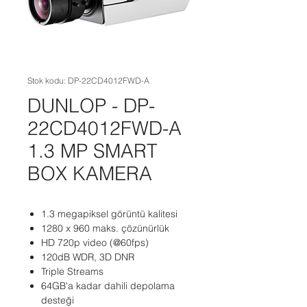
Stok kodu: DP-22CD4012FWD-A
DUNLOP - DP-
22CD4012FWD-A
1.3 MP SMART
BOX KAMERA
1.3 megapiksel görüntü kalitesi
1280 x 960 maks. çözünürlük
HD 720p video (@60fps)
120dB WDR, 3D DNR
Triple Streams
64GB'a kadar dahili depolama
desteği