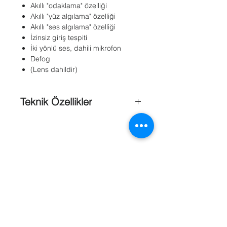
Akıllı "odaklama" özelliği
Akıllı "yüz algılama" özelliği
Akıllı "ses algılama" özelliği
İzinsiz giriş tespiti
İki yönlü ses, dahili mikrofon
Defog
(Lens dahildir)
Teknik Özellikler
Görüntü Kalitesi
: 1.3 MP
Sensör Tipi
: 1/3” progressive scan
CMOS
Maks. Çözünürlük
: 1280 x 960
Lens
: 2.8~10mm VF
Day & Night
: ICR
Smart Fokus
: Var
Motorize Lens
: Yok
Min. Aydınlatma
: Renkli: 0.01 Lux S/B
Referanslar
: 0.001 Lux