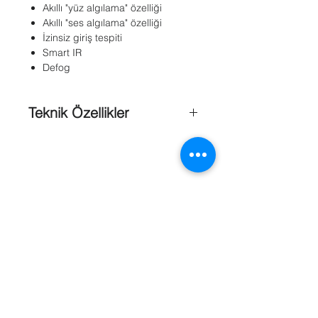
Akıllı "yüz algılama" özelliği
Akıllı "ses algılama" özelliği
İzinsiz giriş tespiti
Smart IR
Defog
Teknik Özellikler
Görüntü Kalitesi
: 1.3 MP
Sensör Tipi
: 1/3” progressive scan
CMOS
Maks. Çözünürlük
: 1280 x 1024
Lens
: 2.8 ~ 12mm VF
Day & Night
: ICR
Smart Fokus
: Yok
Motorize Lens
: Yok
Min. Aydınlatma
: Renkli: 0.01 Lux IR
Referanslar
Led Açık : 0 Lux
Video Sıkıştırma
: H.264 / MPEG4 /
MJPEG