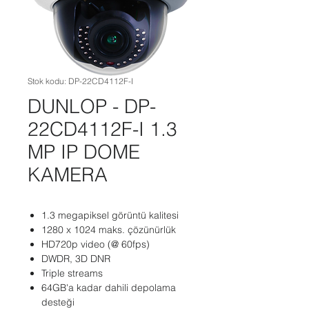
Stok kodu: DP-22CD4112F-I
DUNLOP - DP-
22CD4112F-I 1.3
MP IP DOME
KAMERA
1.3 megapiksel görüntü kalitesi
1280 x 1024 maks. çözünürlük
HD720p video (@ 60fps)
DWDR, 3D DNR
Triple streams
64GB'a kadar dahili depolama
desteği