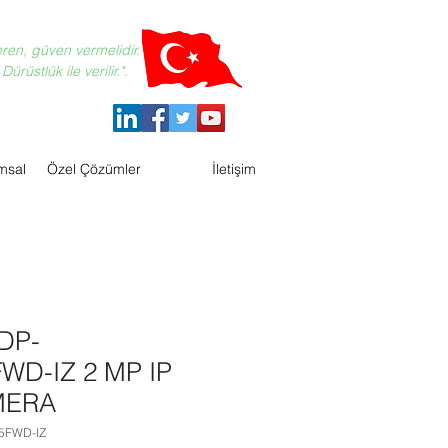
eren, güven vermelidir.
ürüstlük ile verilir.".
msal
Özel Çözümler
İletişim
DP-
WD-IZ 2 MP IP
MERA
25FWD-IZ