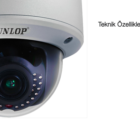
Teknik Özellikle
Görüntü Kalitesi
: 2.
Sensör Tipi
: 1/2.8” 
Maks. Çözünürlük
: 
Lens
: 2.8 ~ 12mm V
Day & Night
: ICR
Smart Fokus
: Var
Motorize Lens
: Var
Min. Aydınlatma
: Ren
Video Sıkıştırma
: H.
WDR
: 140dB WDR
DNR
: 3D DNR
Defog
: Var
Yüz Algılama
: Var
Hareket Algılama
: Va
Çizgi İhlali
: Var
Bölge İhlali
: Var