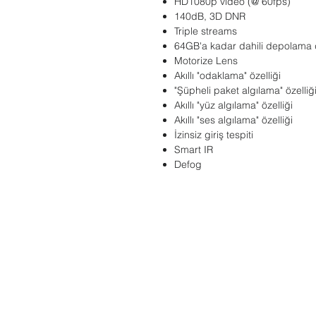
HD1080p video (@ 60fps)
140dB, 3D DNR
Triple streams
64GB'a kadar dahili depolama 
Motorize Lens
Akıllı "odaklama" özelliği
"Şüpheli paket algılama" özelliğ
Akıllı "yüz algılama" özelliği
Akıllı "ses algılama" özelliği
İzinsiz giriş tespiti
Smart IR
Defog