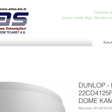
"Güvenlik v
Güven; Kalite, Bilgi, Tecrübe ve D
Kuru
DUNLOP - 
22CD4125F
DOME KA
Stok kodu: DP-22CD41