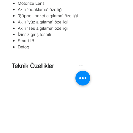
Motorize Lens
Akıllı "odaklama" özelliği
"Şüpheli paket algılama" özelliği
Akıllı "yüz algılama" özelliği
Akıllı "ses algılama" özelliği
İzinsiz giriş tespiti
Smart IR
Defog
Teknik Özellikler
Görüntü Kalitesi
: 2.0 MP
Sensör Tipi
: 1/1.8” progressive scan
CMOS
Maks. Çözünürlük
: 1920 x 1080
Lens
: 2.8 ~ 12mm VF
Day & Night
: ICR
Smart Fokus
: Var
Motorize Lens
: Var
Min. Aydınlatma
: Renkli: 0.002 Lux IR
Referanslar