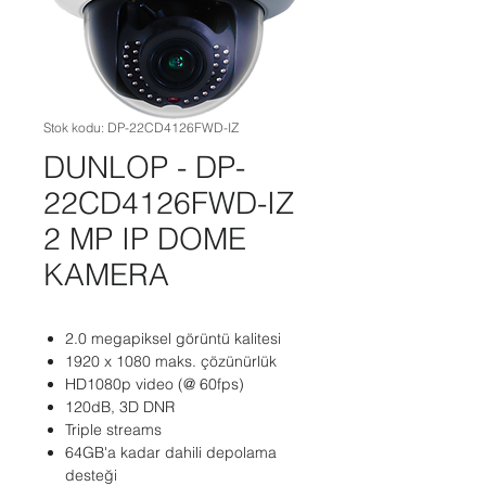
Stok kodu: DP-22CD4126FWD-IZ
DUNLOP - DP-
22CD4126FWD-IZ
2 MP IP DOME
KAMERA
2.0 megapiksel görüntü kalitesi
1920 x 1080 maks. çözünürlük
HD1080p video (@ 60fps)
120dB, 3D DNR
Triple streams
64GB'a kadar dahili depolama
desteği