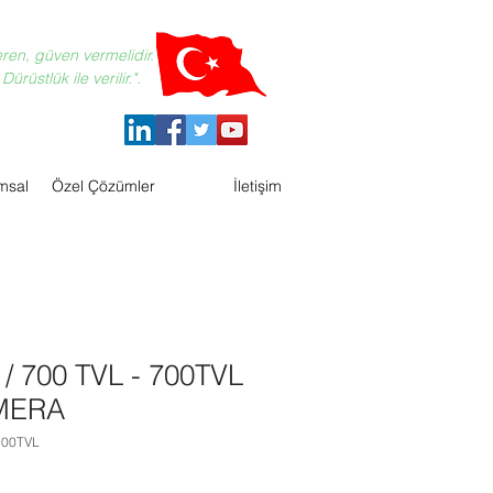
eren, güven vermelidir.
ürüstlük ile verilir.".
msal
Özel Çözümler
İletişim
/ 700 TVL - 700TVL
MERA
700TVL