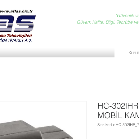
"Güvenlik v
Güven; Kalite, Bilgi, Tecrübe ve D
Kuru
HC-302IHR 
MOBİL KA
Stok kodu: HC-302IHR_