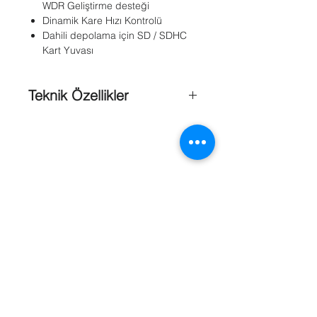
WDR Geliştirme desteği
Dinamik Kare Hızı Kontrolü
Dahili depolama için SD / SDHC
Kart Yuvası
Teknik Özellikler
Görüntü Kalitesi
: 2 MP
Güç Gereksinimi
: Max. 4.92 W
Kamera Tipi
: Box Kamera
Marka
: Vivotek
Dual Stream
: Destekler
SD
Kart
: Destekler
Ses
: Çift yönlü Ses Desteği
Kamera ;
AUTO IRIS
: DC - Iris
Referanslar
Day & Night
: Mevcut
Lens
: f = 3.1 ~ 8mm / F1.2 ~ F16 /
Vari-focal
Lens Mount
: CS
Min. Aydınlatma
: 0.02 Lux @ F 1.2