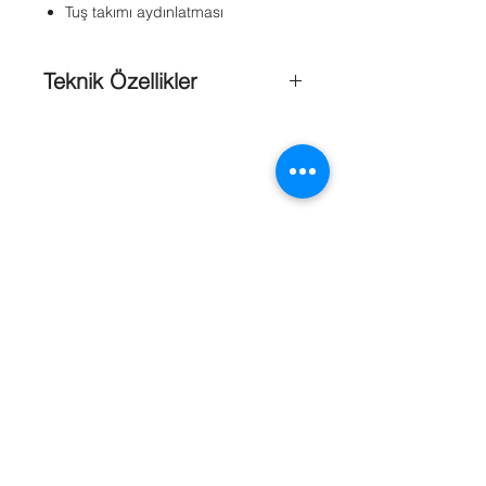
Tuş takımı aydınlatması
Teknik Özellikler
Boyutlar
: 75 x 132 x 26 mm
Ağırlık
: 142 gr
Renk
: Beyaz
Çalışma sıcaklığı
: -10°C ~ +55°C
İzin verilen
bağıl nem
: %95
(yoğunlaşmasız)
Çalışma Voltajı
: 10Vdc - 14Vdc
Akım Tüketimi
: Maksimum 50 mA
Kablo Gereklilikleri
: Dört kablolu,
Referanslar
blendajsız ve blendajlı 0,6 – 0,8mm,
maks. Uzunluk 150m