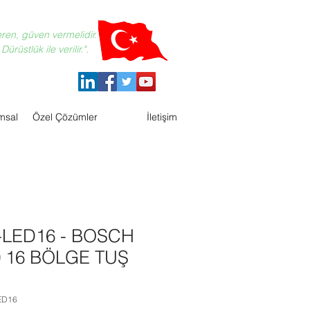
eren, güven vermelidir.
ürüstlük ile verilir.".
msal
Özel Çözümler
İletişim
-LED16 - BOSCH
 16 BÖLGE TUŞ
LED16