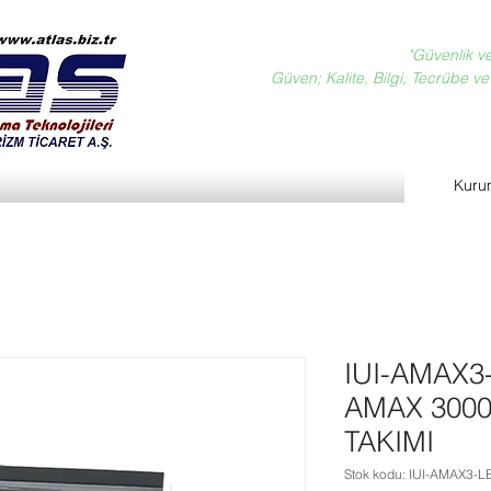
"Güvenlik v
Güven; Kalite, Bilgi, Tecrübe ve D
Kuru
IUI-AMAX3
AMAX 3000
TAKIMI
Stok kodu: IUI-AMAX3-