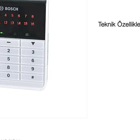
Teknik Özellikle
Boyutlar
: (Y x G x D
Ağırlık
: 254g
Renk
: Beyaz
Çalışma sıcaklığı
: -1
İzin verilen bağıl ne
Çalışma Voltajı
: 10.
Akım Tüketimi
: Bekl
Kablo Gereklilikleri
: 
0,6 – 0,8mm, maks.