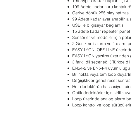
199 Aygıta kadar bağlantı ( Dede
199 Adete kadar kuru kontak röl
Geriye dönük 255 olay hafızası (
99 Adete kadar ayarlanabilir a
USB ile bilgisayar bağlantısı
15 adete kadar repeater panel 
Sensörler ve modüller için pola
2 Gecikmeli alarm ve 1 alarm çı
EASY LYON, OFF LINE üzerind
EASY LYON yazılımı üzerinden g
3 farklı dil seçeneği ( Türkçe di
EN54-2 ve EN54-4 uyumluluğu
Bir nokta veya tam loop duyarlıl
Değişiklikler genel reset sonras
Her dedektörün hassasiyeti birb
Optik dedektörler için kirlilik uya
Loop üzerinde analog alarm bağ
Loop kontrol ve loop sürücüleri