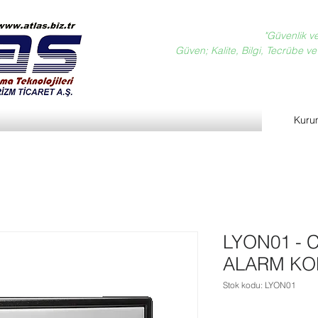
"Güvenlik v
Güven; Kalite, Bilgi, Tecrübe ve D
Kuru
LYON01 - 
ALARM KO
Stok kodu: LYON01