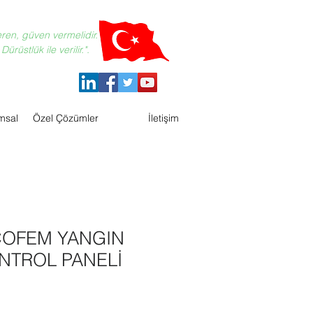
eren, güven vermelidir.
ürüstlük ile verilir.".
msal
Özel Çözümler
İletişim
COFEM YANGIN
NTROL PANELİ