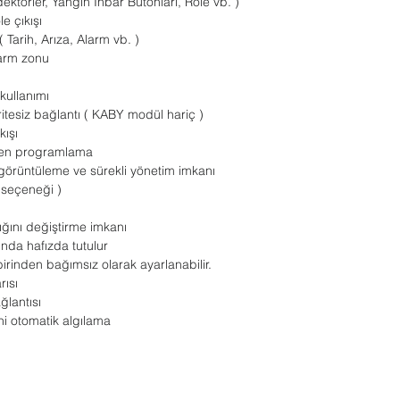
ktörler, Yangın İhbar Butonları, Röle vb. )
e çıkışı
 Tarih, Arıza, Alarm vb. )
larm zonu
kullanımı
ritesiz bağlantı ( KABY modül hariç )
kışı
en programlama
örüntüleme ve sürekli yönetim imkanı
l seçeneği )
ığını değiştirme imkanı
ında hafızda tutulur
irinden bağımsız olarak ayarlanabilir.
rısı
lantısı
ni otomatik algılama