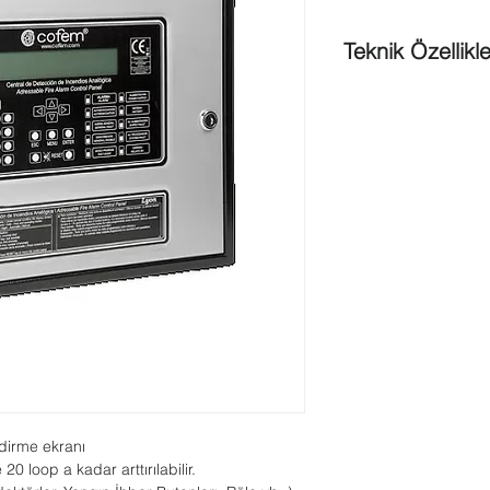
Teknik Özellikle
Ekran
: 4 Satır 40 ka
Dil Seçeneği
: 3 Fark
Kontrol Paneli
: 1 Loo
Bağlantı
: 199
Kuru Kontak
Röle Çık
Olay Hafızası
: 255
Ayarlanabilir Zone
: 
Programlama
: EASY
Tekrarlayıcı Panel Ku
Uyumluluk
: EN54-2 
Boyutlar
: 418x324x
ndirme ekranı
20 loop a kadar arttırılabilir.