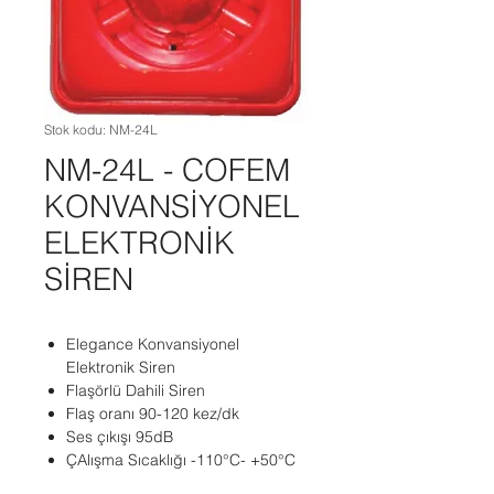
Stok kodu: NM-24L
NM-24L - COFEM
KONVANSİYONEL
ELEKTRONİK
SİREN
Elegance Konvansiyonel
Elektronik Siren
Flaşörlü Dahili Siren
Flaş oranı 90-120 kez/dk
Ses çıkışı 95dB
ÇAlışma Sıcaklığı -110°C- +50°C