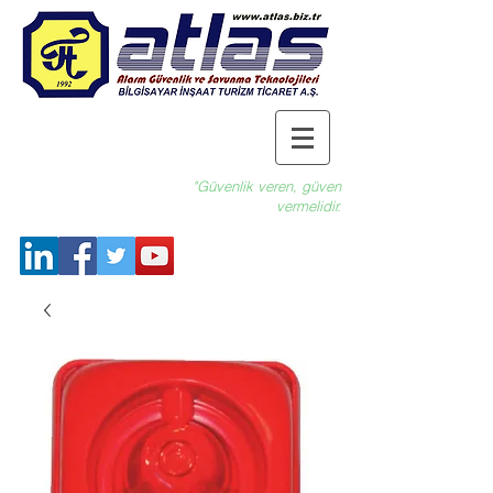
"Güvenlik veren, güven
vermelidir.