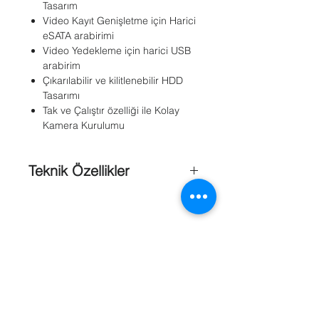
Tasarım
Video Kayıt Genişletme için Harici
eSATA arabirimi
Video Yedekleme için harici USB
arabirim
Çıkarılabilir ve kilitlenebilir HDD
Tasarımı
Tak ve Çalıştır özelliği ile Kolay
Kamera Kurulumu
Teknik Özellikler
Video Girişi
: 4 kanal
İki Yönlü Ses
Girişi
: AAC/GAMR/G.711
SATA
: 1 x SATA
Kapasite
: 4TB
Network Arabirimi
: 10/100 BaseTX
Ethernet X4 RJ45
USB Arabirimi
: 1xUSB 2.0
Güç Kaynağı
: 100 ~ 240 VAC
Çalışma Isısı
: 0°C-50°C(32-122°F)