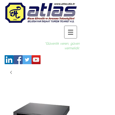
"Güvenlik veren, güven
vermelidir.