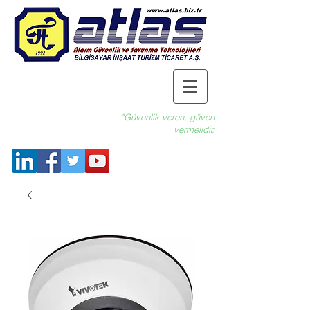
"Güvenlik veren, güven
vermelidir.