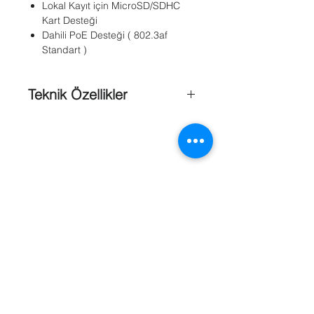
Lokal Kayıt için MicroSD/SDHC
Kart Desteği
Dahili PoE Desteği ( 802.3af
Standart )
Teknik Özellikler
Boyutlar
: Ø: 120 mm x 55 mm
Çalışma Voltajı
: IEEE 802.3af PoE
Class 2
Görüntü Kalitesi
: 1 MP
Güç Gereksinimi
: Maks. 6.24 W
Güvenlik Sertifikası
: CE, LVD, FCC
Class B, VCCI, C-Tick
Kamera Tipi
: Dome Kamera
Marka
: Vivotek
Referanslar
Ağırlığı
: Net: 180 g
Kamera ;
Görüntüleme
Açısı
: 56° (Yatay) / 41°
(Dikey) / 71° (Köşegen)
Lens
: f = 3.6 mm / F1.8 / Fixel