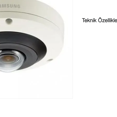
Teknik Özellikle
H.265, H.264, M
Değişken görünüm
panorama, Çiftpa
Yerleşik çarpıklık 
yönlü ses
True WDR (120dB
İnsan sayma, Isı 
M12 konektör
IK10, IP66
Mikro SD/SDHC/S