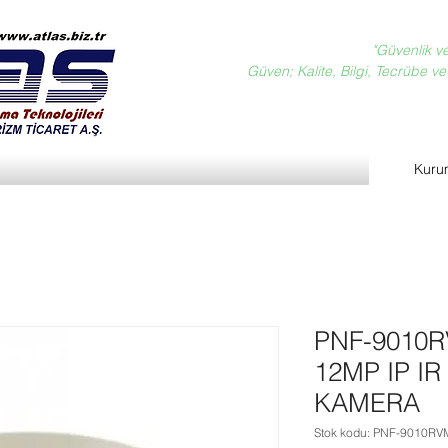
"Güvenlik v
Güven; Kalite, Bilgi, Tecrübe ve D
Kuru
PNF-9010
12MP IP I
KAMERA
Stok kodu: PNF-9010RV