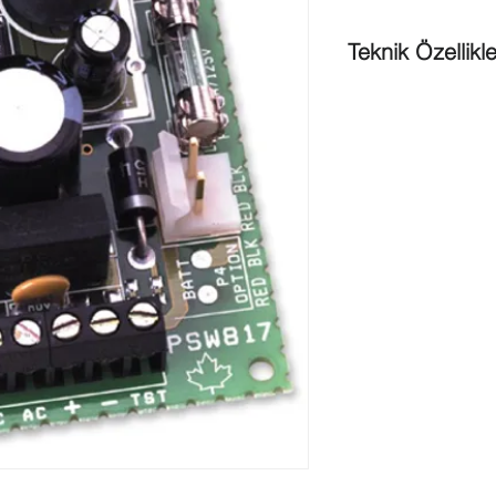
Teknik Özellikle
Otomatik geri yükl
Elektronik koruma
edilebilirliği
İkinci yedek akü 
Akü test girişi