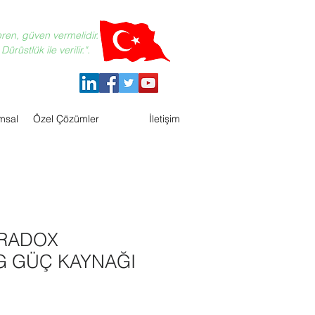
eren, güven vermelidir.
ürüstlük ile verilir.".
msal
Özel Çözümler
İletişim
ARADOX
G GÜÇ KAYNAĞI