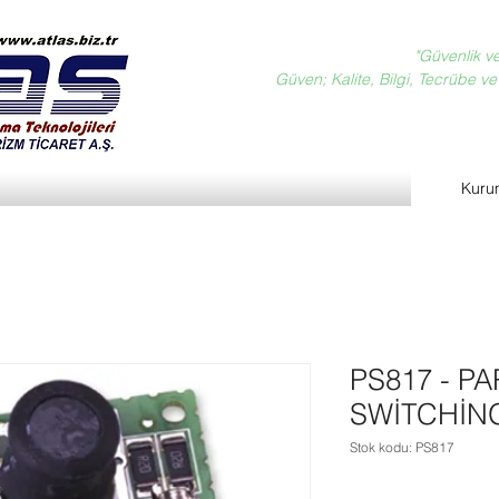
"Güvenlik v
Güven; Kalite, Bilgi, Tecrübe ve D
Kuru
PS817 - P
SWİTCHİN
Stok kodu: PS817