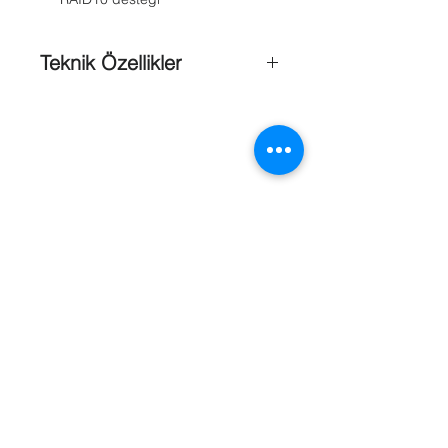
Teknik Özellikler
Video Girişi
: 64 Kanal
İki Yönlü Ses Girişi
: 1-kanal, RCA (2.0
Vp-p, 1kΩ)
Gelen Bant Genişliği
:
320Mbps/200Mbps
Giden Bant Genişliği
: 256Mbps
Canlı / Kayıt Çözünürlüğü
: 12 MP/8
MP/6 MP/5 MP/4 MP/3
MP/1080p/UXGA/720p/VGA/4CIF/DC
Referanslar
IF/2CIF/CIF/QCIF
SATA
: 8 SATA Port
Kapasite
: Her Disk 6TB
Network Arabirimi
: 2 RJ-45
10/100/1000 Mbps
USB Arabirimi
: 2x USB 2.0+1xUSB
3.0
Güç Kaynağı
: 100 ~ 240 VAC