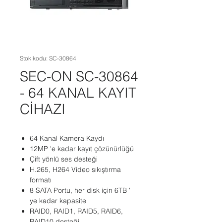
Stok kodu: SC-30864
SEC-ON SC-30864
- 64 KANAL KAYIT
CİHAZI
64 Kanal Kamera Kaydı
12MP 'e kadar kayıt çözünürlüğü
Çift yönlü ses desteği
H.265, H264 Video sıkıştırma
formatı
8 SATA Portu, her disk için 6TB '
ye kadar kapasite
RAID0, RAID1, RAID5, RAID6,
RAID10 desteği