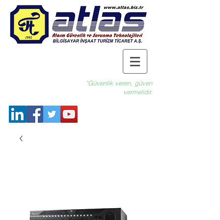
"Güvenlik veren, güven
vermelidir.