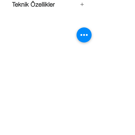
Teknik Özellikler
Görüntü Kalitesi
: 2 MP
Güç Gereksinimi
: 5W
Kamera Tipi
: Box Kamera
Marka
: Sec-On
Ağ İletimi
: Gömülü ağ bant genişliği
adaptif akış kontrol teknolojisi
Alarm Giriş / Çıkış
: 1 Alarm Girişi, 1
Alarm Çıkışı
Bit
akış kontrolü
: CBR, VBR
Referanslar
Görüntü Hızı
:
50HZ:1920x1080p@25fps /
60HZ:1920x1080p@30fps
Heartbeat
: Destekler
PoE
: 802.3af POE (Ethernet
üzerinden Güç)
RS-485
: 1 Alarm Girişi, 1 Alarm Çıkışı
Ses Akış Hızı
: 6.3Kbps
Ses Giriş / çıkış
: 1 Dahili Mikrofon
Girişi, 1 Harici Mikrofon Girişi, 1 Ses