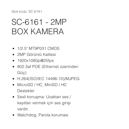
Stok kodu: SC-6161
SC-6161 - 2MP
BOX KAMERA
1/2.5" MT9P031 CMOS
2MP Görüntü Kalitesi
1920x1080p@25fps
802.3af POE (Ethernet üzerinden
Güç)
H.264(ISO/IEC 14496-10)/MJPEG
MicroSD / HC, MiniSD / HC
Destekler
Sesli konuşma: Uzaktan ses /
kayıtları vermek için ses girişi
vardır.
Watchdog, Parola koruması