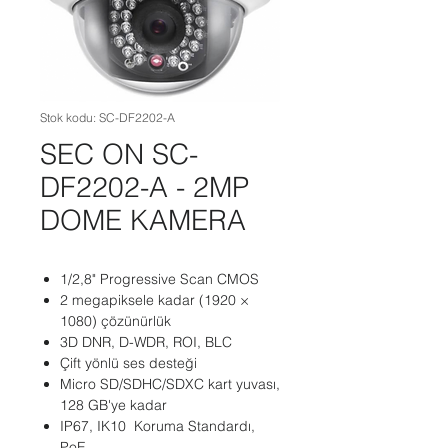
Stok kodu: SC-DF2202-A
SEC ON SC-
DF2202-A - 2MP
DOME KAMERA
1/2,8" Progressive Scan CMOS
2 megapiksele kadar (1920 ×
1080) çözünürlük
3D DNR, D-WDR, ROI, BLC
Çift yönlü ses desteği
Micro SD/SDHC/SDXC kart yuvası,
128 GB'ye kadar
IP67, IK10 Koruma Standardı,
PoE