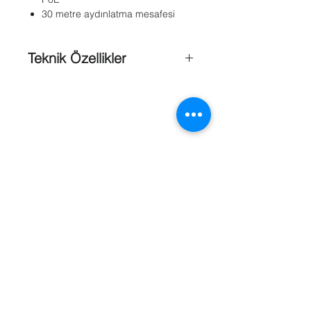
30 metre aydınlatma mesafesi
Teknik Özellikler
Aydınlatma Mesafesi
: 30 m
Boyutlar
: Φ111 × 82 (4,4” × 3,2”)
Çalışma Ortamı
: -40° C ~ 65° C (-40°
F ~ 149° F)
Görüntü Kalitesi
: 2 MP
Güç
: DC12V ± 10%, PoE (802.3af)
Kamera Tipi
: Dome Kamera
Koruma Sınıfı
: IEC60068-275Eh, 50J;
EN50102, up to IK10
Referanslar
Marka
: Sec-On
Ağırlığı
: 500g (1.1 lb)
Kamera ;
Darbe Koruması
: IP67, IK10
Day & Night
: IR CUT Filtresi içerir (
True Day & Night )
Görüntüleme Açısı
: 106°(2,8 mm),