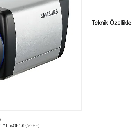
Teknik Özellikle
512x Sens-Up, 60
Çözünürlük
37x Op. Zoom, ICR
Kamera isim
HLC, Dijital Görün
Harici D/N, Türkç
Programlanabilir
1/50 ~ 120.000 sn.
Coaxitron iletişim
RS-485, -10°C ~ 
24V AC/12V DC
a
 0.2 Lux@F1.6 (50IRE)