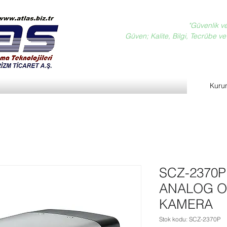
"Güvenlik v
Güven; Kalite, Bilgi, Tecrübe ve D
Kuru
SCZ-2370P
ANALOG O
KAMERA
Stok kodu: SCZ-2370P