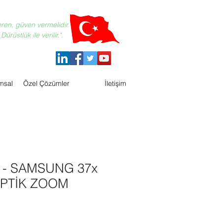
eren, güven vermelidir.
ürüstlük ile verilir.".
msal
Özel Çözümler
İletişim
 - SAMSUNG 37x
PTİK ZOOM